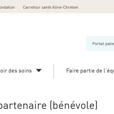
ondation
Carrefour santé Aline-Chrétien
Portail pati
Menu
Middle
Head
oir des soins
Faire partie de l'éq
partenaire (bénévole)