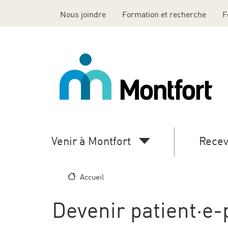
Aller au contenu principal
Nous joindre
Formation et recherche
F
Top
Header
Menu
En
Venir à Montfort
Recev
Main
navigation
Accueil
(desktop)
Devenir patient·e-