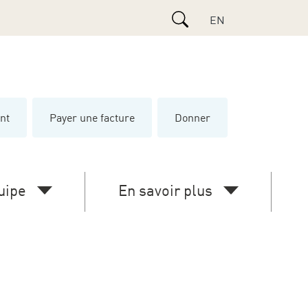
Search
EN
ent
Payer une facture
Donner
uipe
En savoir plus