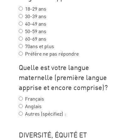
18-29 ans
30-39 ans
40-49 ans
50-59 ans
60-69 ans
70ans et plus
Préfère ne pas répondre
Quelle est votre langue
maternelle (première langue
apprise et encore comprise)?
Français
Anglais
Autres (spécifiez) :
DIVERSITÉ, ÉQUITÉ ET