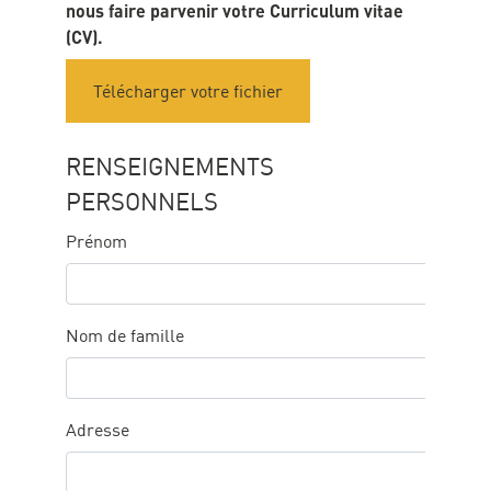
nous faire parvenir votre Curriculum vitae
curriculum
(CV).
vitae
Télécharger votre fichier
RENSEIGNEMENTS
PERSONNELS
Prénom
Nom de famille
Adresse