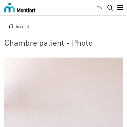
Aller au contenu principal
EN
Accueil
Chambre patient - Photo
Image